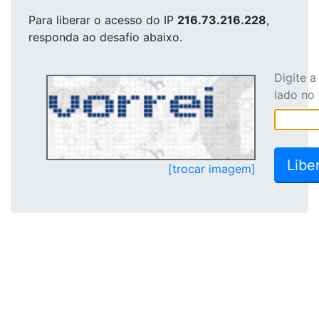
Para liberar o acesso
do IP
216.73.216.228
,
responda ao desafio abaixo.
Digite 
lado no
[trocar imagem]