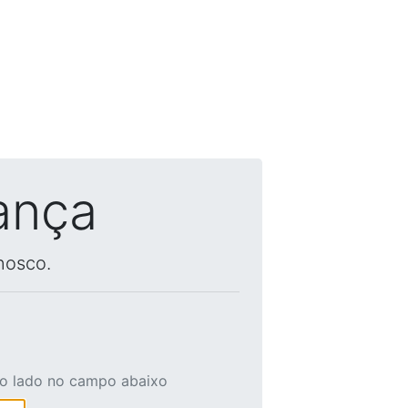
ança
nosco.
ao lado no campo abaixo