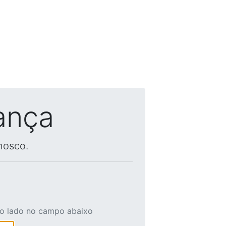
ança
nosco.
ao lado no campo abaixo