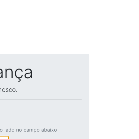
ança
nosco.
ao lado no campo abaixo